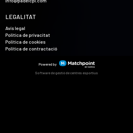
info@padelcpi.com
LEGALITAT
Avís legal
Política de privacitat
Política de cookies
Política de contractació
Powered by
Software de gestió de centres esportius
Les cookies d'aquest lloc web es fan servir per personalitzar
el contingut i els anuncis, oferir funcions de xarxes socials i
analitzar el trànsit. A més, compartim informació sobre l'ús
que faci del lloc web amb els nostres partners de xarxes
socials, publicitat i anàlisi web, els quals poden combinar-la
amb una altra informació que els hagi proporcionat o que
hagin recopilat a partir d'l'ús que hagi fet dels seus serveis.