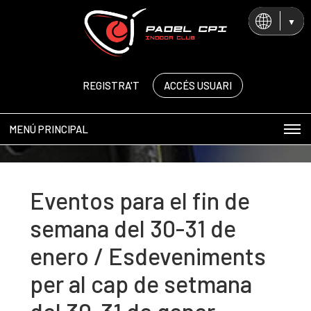
CA
ES
EN
REGISTRA'T
ACCÉS USUARI
MENÚ PRINCIPAL
Eventos para el fin de
semana del 30-31 de
enero / Esdeveniments
per al cap de setmana