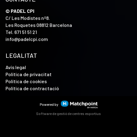
© PADEL CPI
C/ Les Modistes nº8.
Les Roquetes 08812 Barcelona
Tel.
671 51 51 21
info@padelcpi.com
LEGALITAT
Avís legal
Política de privacitat
Política de cookies
Política de contractació
Powered by
Software de gestió de centres esportius
Les cookies d'aquest lloc web es fan servir per personalitzar
el contingut i els anuncis, oferir funcions de xarxes socials i