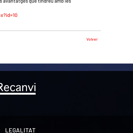
ls avantatges que tindreu amb les
px?id=10
Volver
LEGALITAT