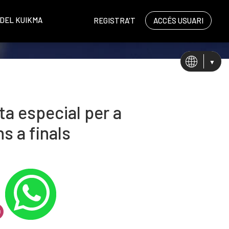
ÀDEL KUIKMA
REGISTRA'T
ACCÉS USUARI
CA
ES
EN
ta especial per a
s a finals