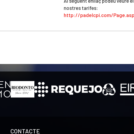
Al següent enllaç podeu veure e
nostres tarifes:
http://padelcpi.com/Page.as
CONTACTE