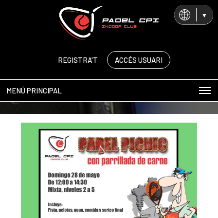
CA
ES
EN
REGISTRA'T
ACCÉS USUARI
MENÚ PRINCIPAL