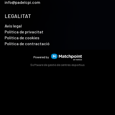
info@padelcpi.com
LEGALITAT
Avís legal
Política de privacitat
Política de cookies
Política de contractació
Powered by
Software de gestió de centres esportius
Les cookies d'aquest lloc web es fan servir per personalitzar
el contingut i els anuncis, oferir funcions de xarxes socials i
analitzar el trànsit. A més, compartim informació sobre l'ús
que faci del lloc web amb els nostres partners de xarxes
socials, publicitat i anàlisi web, els quals poden combinar-la
amb una altra informació que els hagi proporcionat o que
hagin recopilat a partir d'l'ús que hagi fet dels seus serveis.