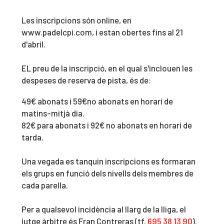
Les inscripcions són online, en
www.padelcpi.com, i estan obertes fins al 21
d'abril.
EL preu de la inscripció, en el qual s'inclouen les
despeses de reserva de pista, és de:
49€ abonats i 59€no abonats en horari de
matins-mitjà dia.
82€ para abonats i 92€ no abonats en horari de
tarda.
Una vegada es tanquin inscripcions es formaran
els grups en funció dels nivells dels membres de
cada parella.
Per a qualsevol incidència al llarg de la lliga, el
jutge àrbitre és Fran Contreras (tf.
695 38 13 90
).