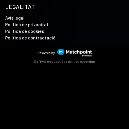
LEGALITAT
Avís legal
Política de privacitat
Política de cookies
Política de contractació
Powered by
Software de gestió de centres esportius
Les cookies d'aquest lloc web es fan servir per personalitzar
el contingut i els anuncis, oferir funcions de xarxes socials i
analitzar el trànsit. A més, compartim informació sobre l'ús
que faci del lloc web amb els nostres partners de xarxes
socials, publicitat i anàlisi web, els quals poden combinar-la
amb una altra informació que els hagi proporcionat o que
hagin recopilat a partir d'l'ús que hagi fet dels seus serveis.