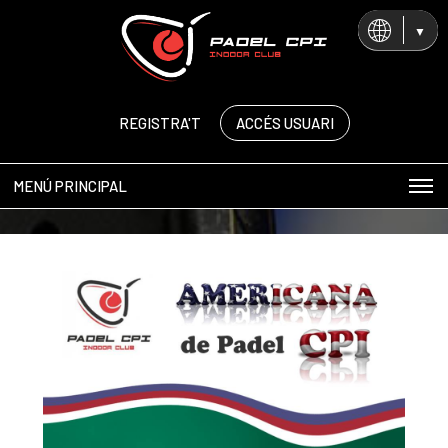
CA
ES
EN
REGISTRA'T
ACCÉS USUARI
MENÚ PRINCIPAL