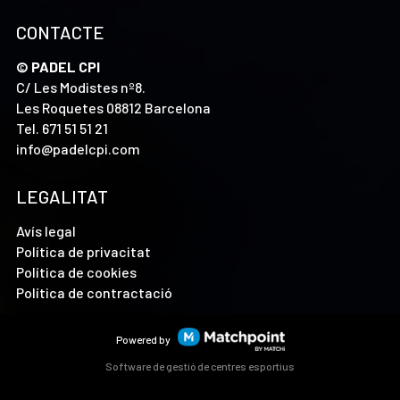
CONTACTE
© PADEL CPI
C/ Les Modistes nº8.
Les Roquetes 08812 Barcelona
Tel.
671 51 51 21
info@padelcpi.com
LEGALITAT
Avís legal
Política de privacitat
Política de cookies
Política de contractació
Powered by
Software de gestió de centres esportius
Les cookies d'aquest lloc web es fan servir per personalitzar