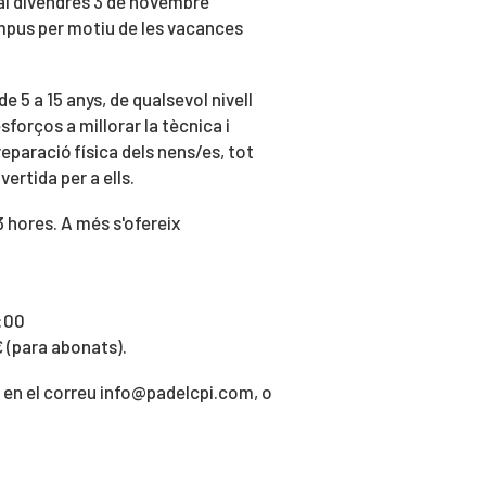
s al divendres 3 de novembre
ampus per motiu de les vacances
e 5 a 15 anys, de qualsevol nivell
sforços a millorar la tècnica i
reparació física dels nens/es, tot
ertida per a ells.
3 hores. A més s'ofereix
7:00
 (para abonats).
ó en el correu info@padelcpi.com, o