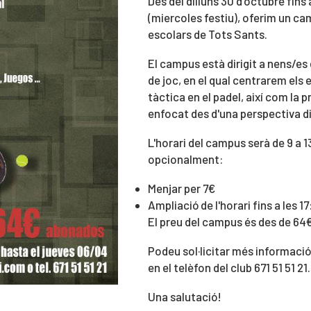
Des del dilluns 30 d'octubre fin
(miercoles festiu), oferim un c
escolars de Tots Sants.
El campus està dirigit a nens/es d
de joc, en el qual centrarem els e
tàctica en el padel, així com la p
enfocat des d'una perspectiva div
L'horari del campus serà de 9 a 1
opcionalment:
Menjar per 7€
Ampliació de l'horari fins a les 1
El preu del campus és des de 64€
Podeu sol·licitar més informaci
en el telèfon del club 671 51 51 21.
Una salutació!