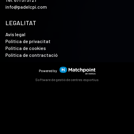
info@padelcpi.com
LEGALITAT
Avís legal
Política de privacitat
Política de cookies
Política de contractació
Powered by
Software de gestió de centres esportius
Les cookies d'aquest lloc web es fan servir per personalitzar
el contingut i els anuncis, oferir funcions de xarxes socials i
analitzar el trànsit. A més, compartim informació sobre l'ús
que faci del lloc web amb els nostres partners de xarxes
socials, publicitat i anàlisi web, els quals poden combinar-la
amb una altra informació que els hagi proporcionat o que
hagin recopilat a partir d'l'ús que hagi fet dels seus serveis.