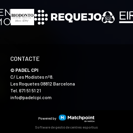
CONTACTE
© PADEL CPI
C/ Les Modistes nº8.
Les Roquetes 08812 Barcelona
Tel.
671 51 51 21
info@padelcpi.com
Powered by
Software de gestió de centres esportius