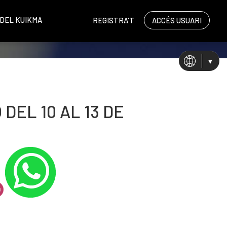
ÀDEL KUIKMA
REGISTRA'T
ACCÉS USUARI
CA
ES
EN
DEL 10 AL 13 DE