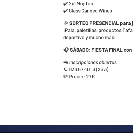
✔️ 2x1 Mojitos
✔️ Glass Canned Wines
🎉
SORTEO PRESENCIAL para 
¡Pala, paletillas, productos Taf
deportivo y mucho más!
🎧
SÁBADO: FIESTA FINAL con 
📲
Inscripciones abiertas
📞 633 57 40 13 (Xavi)
💸 Precio: 27 €