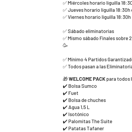
✅ Miércoles horario liguilla 18:3
✅ Jueves horario liguilla 18:30h
✅ Viernes horario liguilla 18:30h
✅ Sábado eliminatorias
✅ Mismo sábado Finales sobre 23
🥳
✅️ Mínimo 4 Partidos Garantizad
✅ Todos pasan a las Eliminatori
🎁
WELCOME PACK
para todos 
✔️ Bolsa Sumco
✔️ Fuet
✔️ Bolsa de chuches
✔️ Agua 1,5 L
✔️ Isotónico
✔️ Palomitas The Suite
✔️ Patatas Tafaner