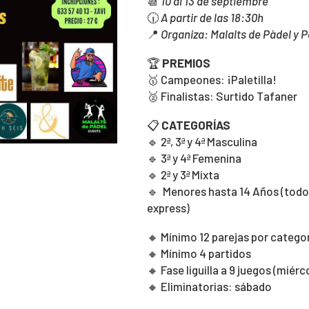
📆
10 al 13 de septiembre
🕡
A partir de las 18:30h
📍
Organiza: Malalts de Pàdel y P
🏆
PREMIOS
🥇 Campeones: ¡Paletilla!
🥈 Finalistas: Surtido Tafaner
📋
CATEGORÍAS
🔹 2ª, 3ª y 4ª Masculina
🔹 3ª y 4ª Femenina
🔹 2ª y 3ª Mixta
🔹 Menores hasta 14 Años (todo
express)
🔸 Mínimo 12 parejas por catego
🔸 Mínimo 4 partidos
🔸 Fase liguilla a 9 juegos (miérc
🔸 Eliminatorias: sábado