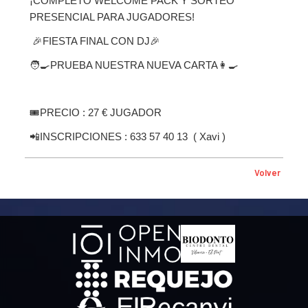
¡COMPLETO WELCOME PACK Y SORTEO
PRESENCIAL PARA JUGADORES!
🎉FIESTA FINAL CON DJ🎉
🧑‍🍳
PRUEBA NUESTRA NUEVA CARTA👩‍🍳
🎟️PRECIO : 27 € JUGADOR
📲INSCRIPCIONES : 633 57 40 13 ( Xavi )
Volver