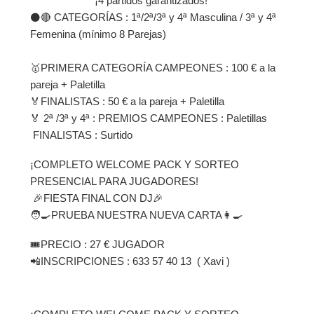
¡4 partidos garantizados!
⚫️🔴 CATEGORÍAS : 1ª/2ª/3ª y 4ª Masculina / 3ª y 4ª
Femenina (mínimo 8 Parejas)
🥇PRIMERA CATEGORÍA CAMPEONES : 100 € a la
pareja + Paletilla
🏅FINALISTAS : 50 € a la pareja + Paletilla
🏅 2ª /3ª y 4ª : PREMIOS CAMPEONES : Paletillas
FINALISTAS : Surtido
¡COMPLETO WELCOME PACK Y SORTEO
PRESENCIAL PARA JUGADORES!
🎉FIESTA FINAL CON DJ🎉
🧑‍🍳PRUEBA NUESTRA NUEVA CARTA👩‍🍳
🎟️PRECIO : 27 € JUGADOR
📲INSCRIPCIONES : 633 57 40 13 ( Xavi )