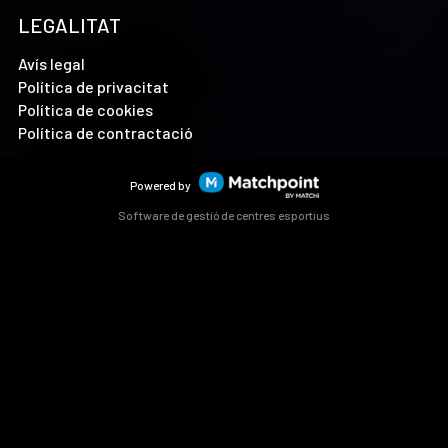
LEGALITAT
Avís legal
Política de privacitat
Política de cookies
Política de contractació
Powered by
Software de gestió de centres esportius
Les cookies d'aquest lloc web es fan servir per personalitzar
el contingut i els anuncis, oferir funcions de xarxes socials i
analitzar el trànsit. A més, compartim informació sobre l'ús
que faci del lloc web amb els nostres partners de xarxes
socials, publicitat i anàlisi web, els quals poden combinar-la
amb una altra informació que els hagi proporcionat o que
hagin recopilat a partir d'l'ús que hagi fet dels seus serveis.