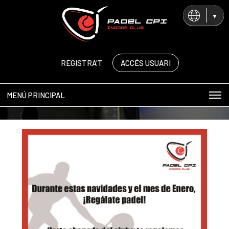
CA
ES
EN
REGISTRA'T
ACCÉS USUARI
MENÚ PRINCIPAL